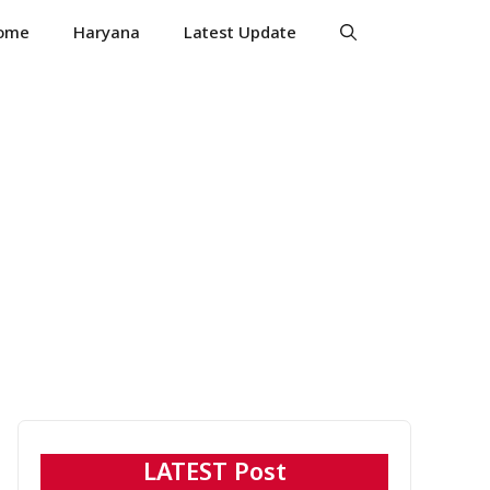
ome
Haryana
Latest Update
LATEST Post