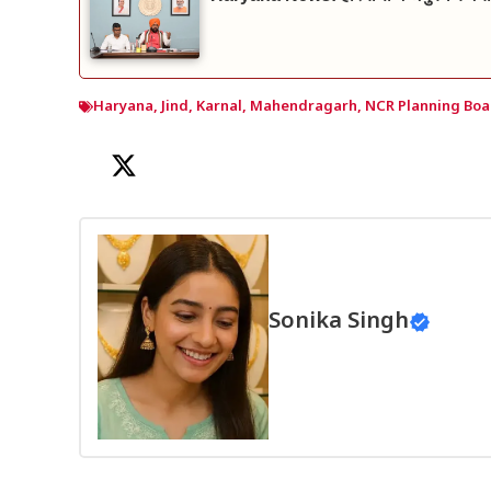
Haryana
,
Jind
,
Karnal
,
Mahendragarh
,
NCR Planning Boa
Sonika Singh