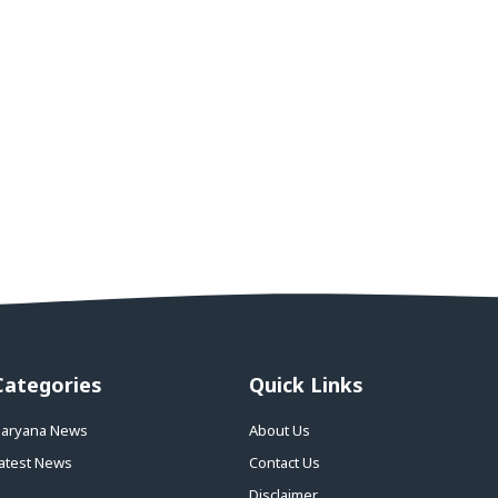
Categories
Quick Links
aryana News
About Us
atest News
Contact Us
Disclaimer