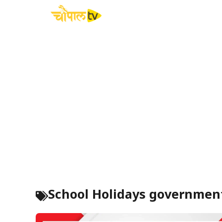
Skip
to
content
School Holidays government