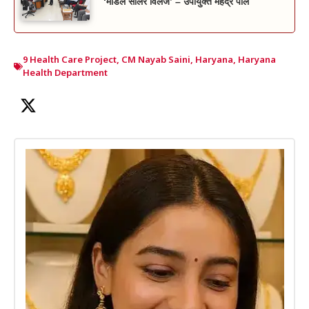
‘मॉडल सोलर विलेज’ – उपायुक्त महेंद्र पाल
9 Health Care Project
,
CM Nayab Saini
,
Haryana
,
Haryana
Health Department