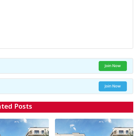
Join Now
Join Now
ated Posts