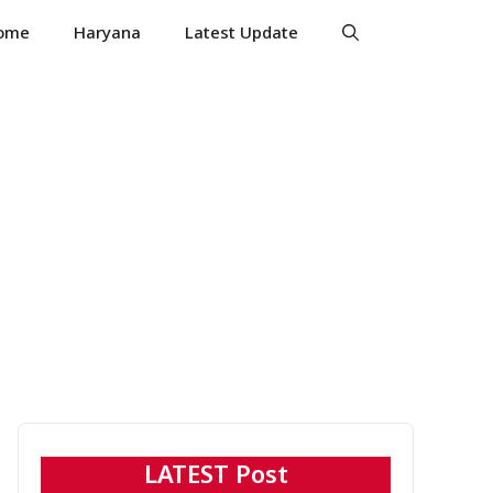
ome
Haryana
Latest Update
LATEST Post