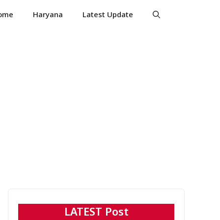
ome
Haryana
Latest Update
LATEST Post