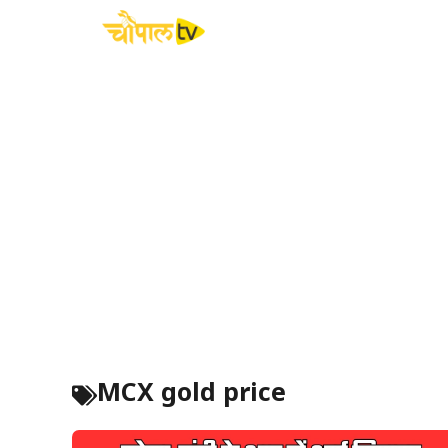
Skip
to
content
MCX gold price