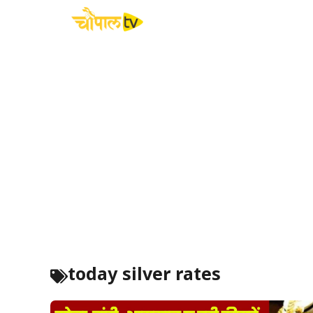
Skip
to
content
today silver rates