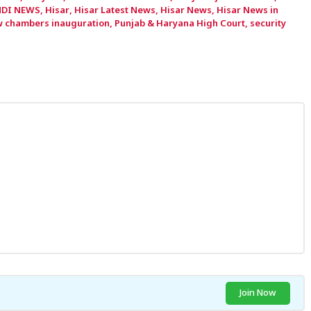
NDI NEWS
,
Hisar
,
Hisar Latest News
,
Hisar News
,
Hisar News in
 chambers inauguration
,
Punjab & Haryana High Court
,
security
Join Now