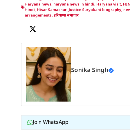
Haryana news
,
haryana news in hindi
,
Haryana visit
,
HI
Hindi
,
Hisar Samachar
,
Justice Suryakant biography
,
new
arrangements
,
हरियाणा समाचार
Sonika Singh
Join WhatsApp