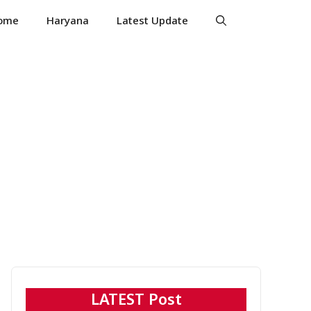
ome
Haryana
Latest Update
LATEST Post