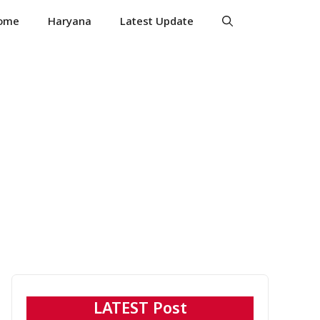
ome
Haryana
Latest Update
LATEST Post