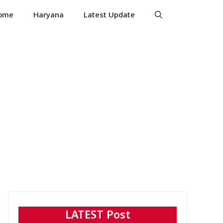
ome
Haryana
Latest Update
LATEST Post