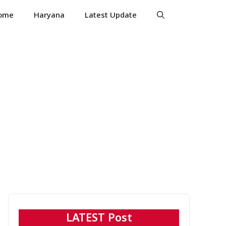
ome
Haryana
Latest Update
LATEST Post